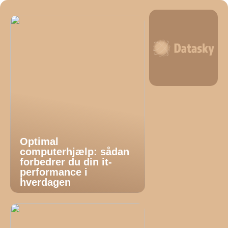
Optimal
computerhjælp: sådan
forbedrer du din it-
performance i
hverdagen