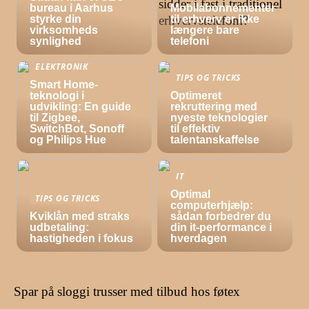
bureau i Aarhus
Mobilabonnementer
styrke din
til erhverv er ikke
virksomheds
længere bare
synlighed
telefoni
ELEKTRONIK
TIPS OG TRICKS
Smart Home-
teknologi i
Optimeret
udvikling: En guide
rekruttering med
til Zigbee,
nyeste teknologier
SwitchBot, Sonoff
til effektiv
og Philips Hue
talentanskaffelse
IT
Optimal
TIPS OG TRICKS
computerhjælp:
Kviklån med straks
sådan forbedrer du
udbetaling:
din it-performance i
hastigheden i fokus
hverdagen
Spar på sloggi trusser med tilbud hos føtex