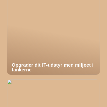
Opgrader dit IT-udstyr med miljøet i
tankerne