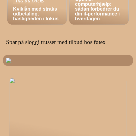
TIPS OG TRICKS
computerhjælp:
Kviklån med straks
sådan forbedrer du
udbetaling:
din it-performance i
hastigheden i fokus
hverdagen
Spar på sloggi trusser med tilbud hos føtex