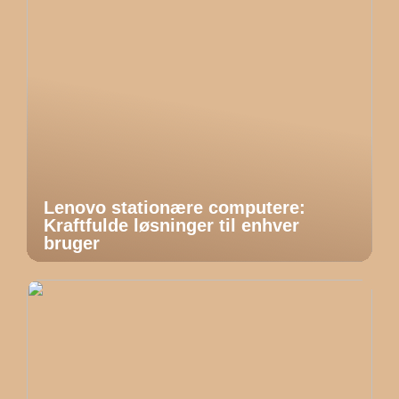
Lenovo stationære computere:
Kraftfulde løsninger til enhver
bruger