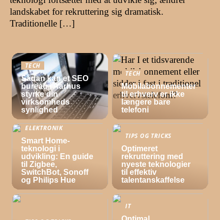
landskabet for rekruttering sig dramatisk.
Traditionelle […]
TECH
TECH
Sådan kan et SEO
bureau i Aarhus
Mobilabonnementer
styrke din
til erhverv er ikke
virksomheds
længere bare
synlighed
telefoni
ELEKTRONIK
TIPS OG TRICKS
Smart Home-
teknologi i
Optimeret
udvikling: En guide
rekruttering med
til Zigbee,
nyeste teknologier
SwitchBot, Sonoff
til effektiv
og Philips Hue
talentanskaffelse
IT
Optimal