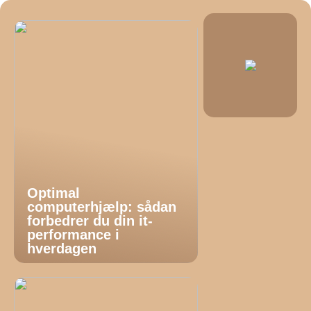
Optimal
computerhjælp: sådan
forbedrer du din it-
performance i
hverdagen